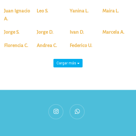
Juan Ignacio
Leo S.
Yanina L.
Maira L.
A.
Jorge S.
Jorge D.
Ivan D.
Marcela A.
Florencia C.
Andrea C.
Federico U.
Cargar más
instagram
whatsapp